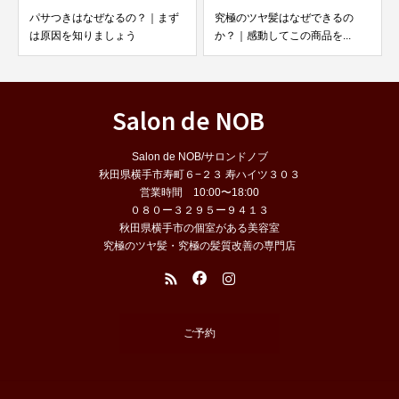
パサつきはなぜなるの？｜まず
究極のツヤ髪はなぜできるの
は原因を知りましょう
か？｜感動してこの商品を...
Salon de NOB
Salon de NOB/サロンドノブ
秋田県横手市寿町６−２３ 寿ハイツ３０３
営業時間 10:00〜18:00
０８０ー３２９５ー９４１３
秋田県横手市の個室がある美容室
究極のツヤ髪・究極の髪質改善の専門店
ご予約