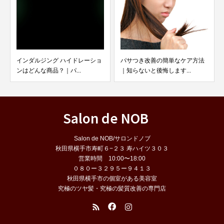
インダルジング ハイドレーショ
パサつき改善の簡単なケア方法
ンはどんな商品？｜パ...
｜知らないと後悔します...
Salon de NOB
Salon de NOB/サロンドノブ
秋田県横手市寿町６−２３ 寿ハイツ３０３
営業時間 10:00〜18:00
０８０ー３２９５ー９４１３
秋田県横手市の個室がある美容室
究極のツヤ髪・究極の髪質改善の専門店