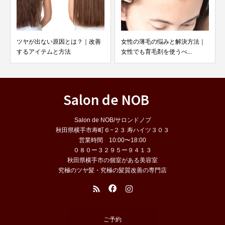
が出ない原因とは？｜改善
女性の薄毛の悩みと解決方法｜
プレミアム
アイテムと方法
女性でも育毛剤を使うべ...
種類と特徴
Salon de NOB
Salon de NOB/サロンドノブ
秋田県横手市寿町６−２３ 寿ハイツ３０３
営業時間 10:00〜18:00
０８０ー３２９５ー９４１３
秋田県横手市の個室がある美容室
究極のツヤ髪・究極の髪質改善の専門店
ご予約